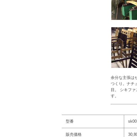
余分な主張は
つくり。ナチ
目。 シキフ
す。
型番
sk00
販売価格
30,