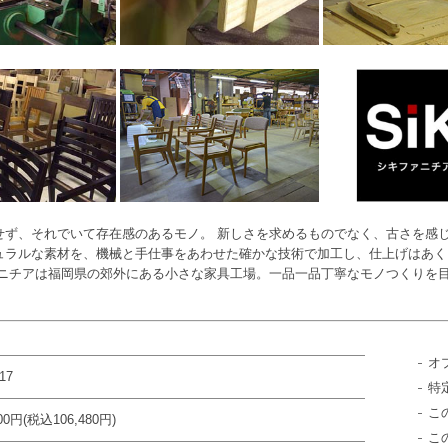
せず、それでいて存在感のあるモノ。 新しさを求めるものでなく、古さを感
ュラルな素材を、機械と手仕事をあわせた確かな技術で加工し、仕上げはあく
ァニチアは福岡県の郊外にある小さな家具工場。一品一品丁寧なモノつくりを
オ
17
特
こ
800円(税込106,480円)
こ