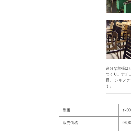
余分な主張は
つくり。ナチ
目。 シキフ
す。
型番
sk00
販売価格
96,