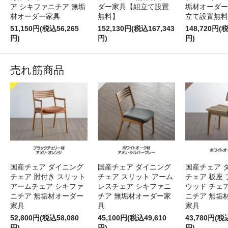
ア シキファニチア 無垢
ダー家具【組立て設置
垢材オーダー
材オーダー家具
無料】
立て設置無料
51,150円(税込56,265
152,130円(税込167,343
148,720円(税
円)
円)
円)
売れ筋商品
国産チェア ダイニング
国産チェア ダイニング
国産チェア 
チェア 肘付き スリット
チェア スリット アーム
チェア 板座 
アームチェア シキファ
レスチェア シキファニ
ウッド チェ
ニチア 無垢材オーダー
チア 無垢材オーダー家
ニチア 無垢
家具
具
家具
52,800円(税込58,080
45,100円(税込49,610
43,780円(税
円)
円)
円)