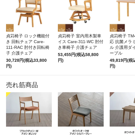
貞苅椅子 ロック機能付
貞苅椅子 室内用木製車
貞苅椅子 TM
き 回転チェア Care-
イス Care-311-WC 肘付
応 抗菌メラ
111-RAC 肘付き回転椅
き車椅子 介護チェア
ル 介護用ダ
子 介護チェア
ーブル
53,455円(税込58,800
30,728円(税込33,800
円)
49,819円(税
円)
円)
売れ筋商品