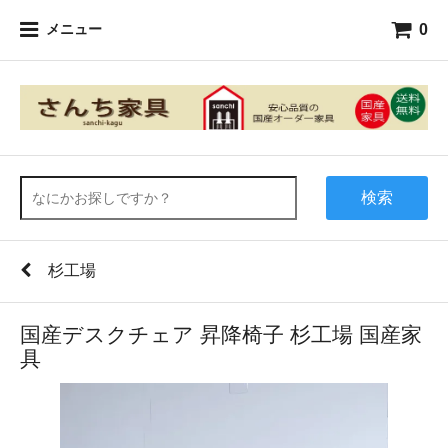
0
メニュー
検索
杉工場
国産デスクチェア 昇降椅子 杉工場 国産家
具