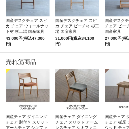
国産デスクチェア スピ
国産デスクチェア スピ
国産デスクチ
カ チェア ウォールナッ
カ チェア ビーチ材 杉工
チェア ビー
ト材 杉工場 国産家具
場 国産家具
国産家具
43,000円(税込47,300
31,000円(税込34,100
27,000円(税
円)
円)
円)
売れ筋商品
国産チェア ダイニング
国産チェア ダイニング
国産チェア 
チェア 肘付き スリット
チェア スリット アーム
チェア 板座 
アームチェア シキファ
レスチェア シキファニ
ウッド チェ